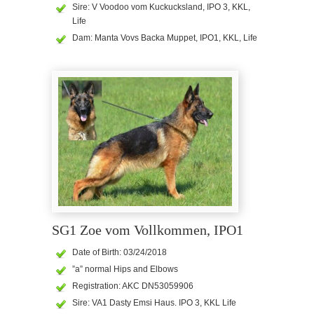
Sire: V Voodoo vom Kuckucksland, IPO 3, KKL,
Life
Dam: Manta Vovs Backa Muppet, IPO1, KKL, Life
SG1 Zoe vom Vollkommen, IPO1
Date of Birth: 03/24/2018
”a” normal Hips and Elbows
Registration: AKC DN53059906
Sire: VA1 Dasty Emsi Haus. IPO 3, KKL Life