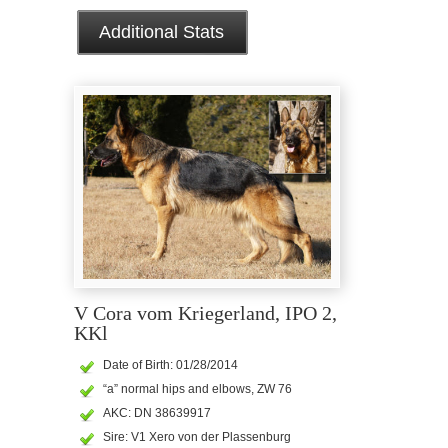
Additional Stats
V Cora vom Kriegerland, IPO 2,
KKl
Date of Birth: 01/28/2014
“a” normal hips and elbows, ZW 76
AKC: DN 38639917
Sire: V1 Xero von der Plassenburg