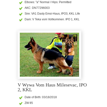
Elbows: "a" Normal / Hips: Permitted
AKC: DN77296003
Sire: VA1 Dasty Emsi-Haus, IPO3, KKL Life
Dam: V Teka vom Vollkommen. IPO 1, KKL
V Wywa Vom Haus Milesevac, IPO
2, KKL
Date of Birth: 03/18/2018
ZW 85