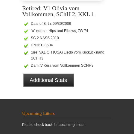
Retired: V1 Olivia vom
Vollkommen, SChH 2, KKL 1
Date of Birth: 09/30/2009
“a” normal Hips and Elbows, ZW 74
SG 2 NASS 2010
DN26138504
Sire: VA1 CH (USA) Liedo vom Kuckucksland
SCHH3
Dam: V Kera vom Vollkommen SCHH3
Additional Stats
Upcoming Litters
Please check back for upcoming litters.