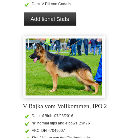
Dam: V Elli von Godalis
Additional Stats
V Rajka vom Vollkommen, IPO 2
Date of Birth: 07/23/2016
“a” normal hips and elbows, ZW 76
AKC: DN 47049007
Sire: V Hero von der Glockenheide