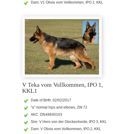
Dam: V1 Olivia vom Vollkommen, IPO 2, KKL
V Teka vom Vollkommen, IPO 1,
KKL1
Date of Birth: 02/02/2017
"a" normal hips and elbows, ZW 72
AKC: DN48640103
Sire: V Hero von der Glockenheide, IPO 3, KKL
Dam: V Olivia vom Vollkommen, IPO 2, KKL